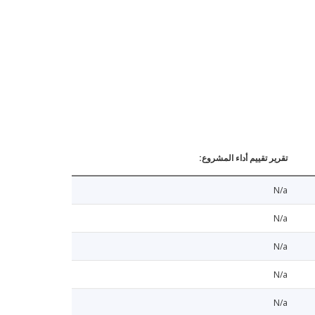
تقرير تقييم أداء المشروع:
N/a
N/a
N/a
N/a
N/a