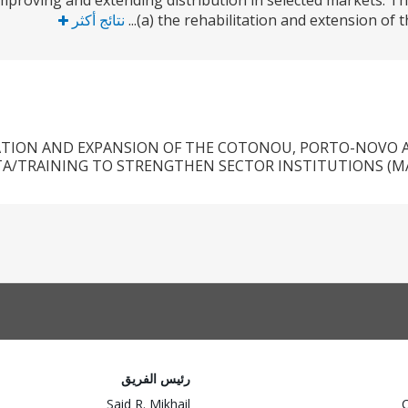
improving and extending distribution in selected markets. Th
(a) the rehabilitation and extension of
نتائج أكثر
ATION AND EXPANSION OF THE COTONOU, PORTO-NOVO 
TA/TRAINING TO STRENGTHEN SECTOR INSTITUTIONS (MA
رئيس الفريق
Said R. Mikhail