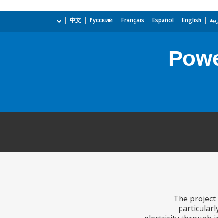
بية
English
Español
Français
Русский
中文
Powe
The project 
particular