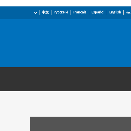
بية
English
Español
Français
Русский
中文