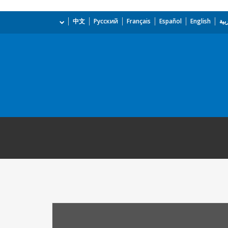
بية
English
Español
Français
Русский
中文