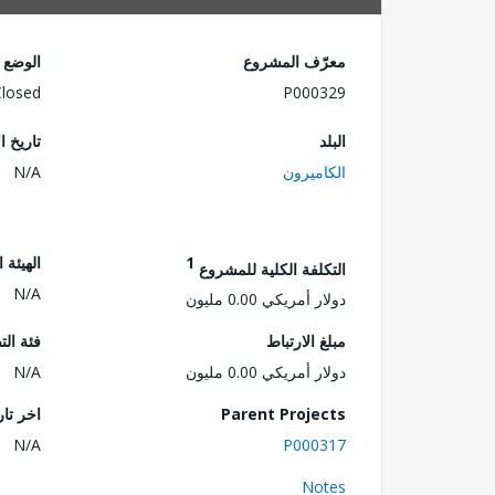
معرّف المشروع
الوضع
Closed
P000329
البلد
تاريخ ا
الكاميرون
N/A
1
الهيئة 
التكلفة الكلية للمشروع
N/A
دولار أمريكي 0.00 مليون
مبلغ الارتباط
فئة الت
دولار أمريكي 0.00 مليون
N/A
Parent Projects
اخر تا
N/A
P000317
Notes