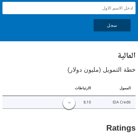
سجل
ية
لتمويل (مليون دولار)
ل
الارتباطات
8.10
IDA C
Rat