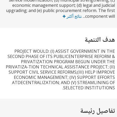
service modernization; (b) municipal strengthenin
economic management support; (d) legal and ju
upgrading; and (e) public procurement reform. The
component 
نتائج أكثر
التنمية
PROJECT WOULD: (I) ASSIST GOVERNMENT I
SECOND PHASE OF ITS PUBLICENTERPRISE REF
PRIVATIZATION PROGRAM BEGUN UNDE
PRIVATIZA-TION TECHNICAL ASSISTANCE PROJECT;
SUPPORT CIVIL SERVICE REFORMS;(III) HELP IM
ECONOMIC MANAGEMENT; (IV) SUPPORT EF
ATDECENTRALIZATION; AND (V) STREAMLINI
SELECTED INSTITUT
يل رئيسة