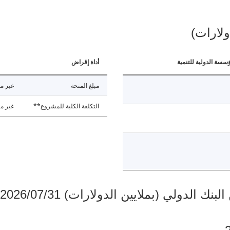
ولارات)
ؤسسة الدولية للتنمية
أداة إقراض
مبلغ المنحة
غير مت
التكلفة الكلية للمشروع**
غير مت
دولي (بملايين الدولارات) 2026/07/31