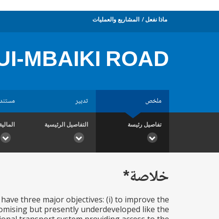
ماذا نفعل
المشاريع والعمليات
I-MBAIKI ROAD
ملخص
تدبير
مستند
تفاصيل رئيسة
التفاصيل الرئيسية
المالية
خلاصة*
ve three major objectives: (i) to improve the
promising but presently underdeveloped like the