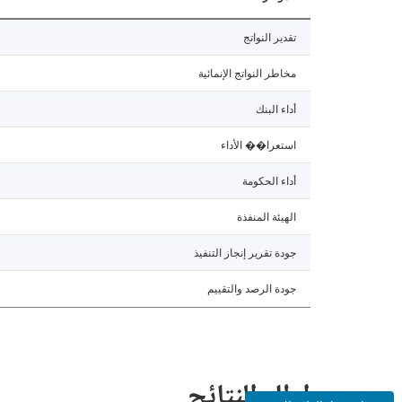
تقدير النواتج
مخاطر النواتج الإنمائية
أداء البنك
استعرا�� الأداء
أداء الحكومة
الهيئة المنفذة
جودة تقرير إنجاز التنفيذ
جودة الرصد والتقييم
إطار النتائج