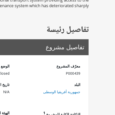
ional transport system providing access to the
ntenance system which has deteriorated sharply...
تفاصيل رئيسة
تفاصيل مشروع
معرّف المشروع
الوضع
Closed
P000439
البلد
تاريخ ا
جمهورية أفريقيا الوسطى
N/A
1
الهيئة 
التكلفة الكلية للمشروع