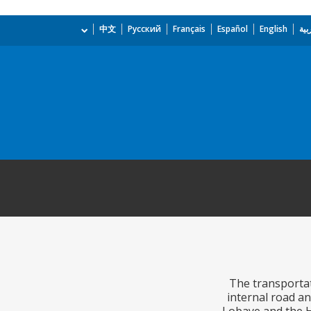
بية
English
Español
Français
Русский
中文
The transportat
internal road an