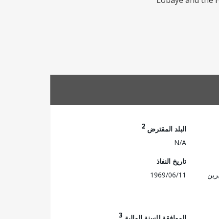
Lobaye and the H
2
البلد المقترض
N/A
تاريخ النفاذ
رين
1969/06/11
3
الموافقة للسنة المالية