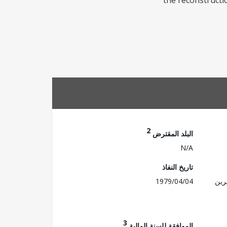
the reconstructi
2
البلد المقترض
N/A
تاريخ النفاذ
رين
1979/04/04
3
الموافقة للسنة المالية