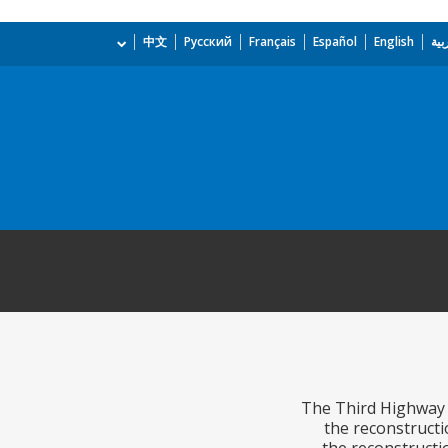
بية
English
Español
Français
Русский
中文
The Third Highway P
the reconstruct