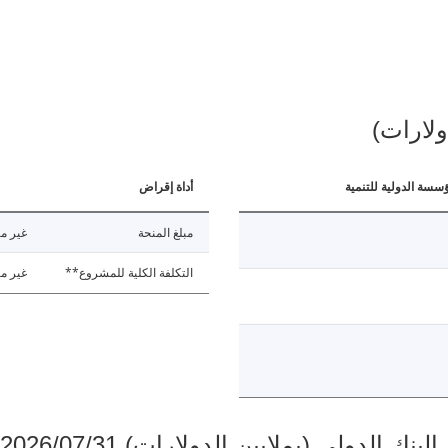
ولارات)
ؤسسة الدولية للتنمية
أداة إقراض
مبلغ المنحة
غير مت
التكلفة الكلية للمشروع**
غير مت
دولي (بملايين الدولارات) 2026/07/31