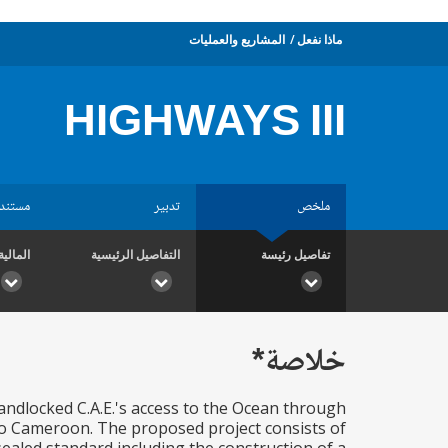
ماذا نفعل
المشاريع والعمليات
HIGHWAYS III
ملخص
تدبير
مستند
تفاصيل رئيسة
التفاصيل الرئيسية
المالية
خلاصة*
landlocked C.A.E.'s access to the Ocean through
to Cameroon. The proposed project consists of