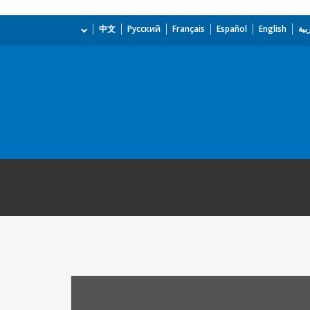
بية
English
Español
Français
Русский
中文