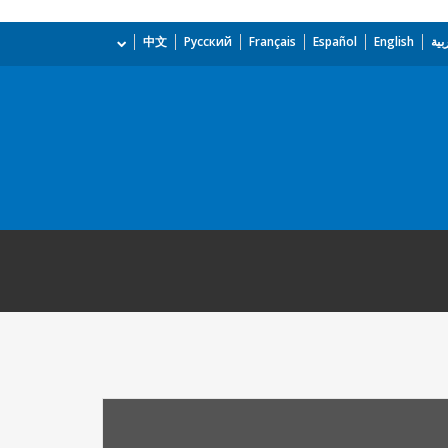
بية
English
Español
Français
Русский
中文