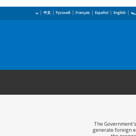
بية
English
Español
Français
Русский
中文
The Government's t
generate foreign ex