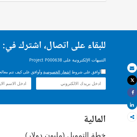
للبقاء على اتصال، اشترك في:
التنبيهات الإلكترونية على Project P000638
أوافق على شروط
إشعار الخصوصية
وأوافق على كيف تتم معالجة 
بريد الكتروني
Tweet
طباعة
Share
Share
المالية
خطة التمويل (مليون دولار)