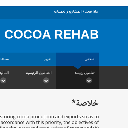
ماذا نفعل
المشاريع والعمليات
COCOA REHAB
ملخص
تدبير
مستند
تفاصيل رئيسة
التفاصيل الرئيسية
المالية
خلاصة*
estoring cocoa production and exports so as to
ccordance with this priority, the objectives of