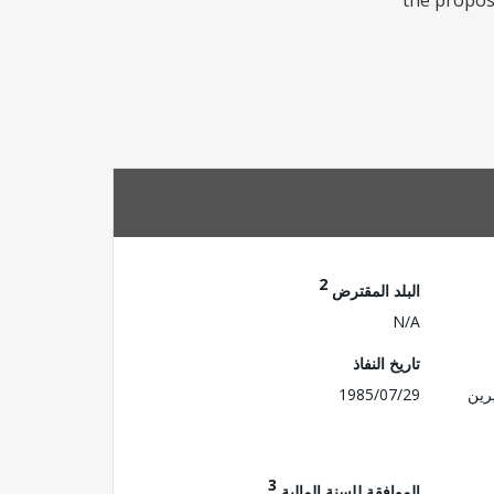
the propose
2
البلد المقترض
N/A
تاريخ النفاذ
رين
1985/07/29
3
الموافقة للسنة المالية