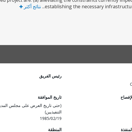
d project are: (a) alleviating the constraints currently impe
establishing the necessary infrastruct
نتائج أكثر
رئيس الفريق
لإفصاح
تاريخ الموافقة
(حتى تاريخ العرض على مجلس المدي
التنفيذيين)
1985/02/19
المنفذة
المنطقة