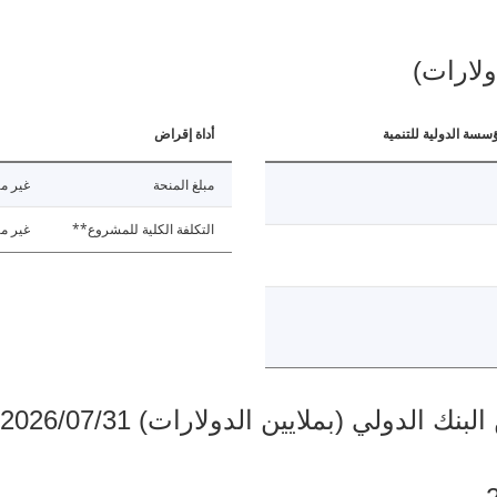
ولارات)
ؤسسة الدولية للتنمية
أداة إقراض
مبلغ المنحة
غير مت
التكلفة الكلية للمشروع**
غير مت
دولي (بملايين الدولارات) 2026/07/31