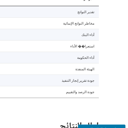
تقدير النواتج
مخاطر النواتج الإنمائية
أداء البنك
استعرا�� الأداء
أداء الحكومة
الهيئة المنفذة
جودة تقرير إنجاز التنفيذ
جودة الرصد والتقييم
إطار النتائج