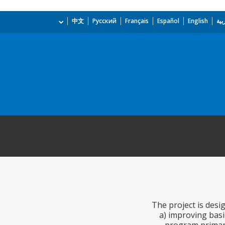
بية
English
Español
Français
Русский
中文
The project is desi
a) improving basi