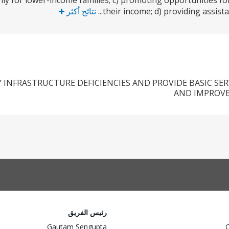
ly for lower-income families; c) promoting opportunities f
their income; d) providing assista
نتائج أكثر
 INFRASTRUCTURE DEFICIENCIES AND PROVIDE BASIC SE
AND IMPROVE
رئيس الفريق
Gautam Sengupta