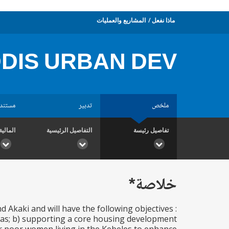
ماذا نفعل
المشاريع والعمليات
DIS URBAN DEV.
ملخص
تدبير
مستند
تفاصيل رئيسة
التفاصيل الرئيسية
المالية
خلاصة*
d Akaki and will have the following objectives :
reas; b) supporting a core housing development