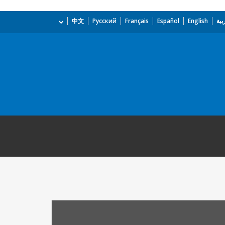
بية
English
Español
Français
Русский
中文