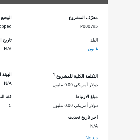
معرّف المشروع
الوضع
opped
P000795
البلد
تاريخ ا
غابون
N/A
1
الهيئة 
التكلفة الكلية للمشروع
N/A
دولار أمريكي 0.00 مليون
مبلغ الارتباط
فئة الت
دولار أمريكي 0.00 مليون
C
اخر تاريخ تحديث
N/A
Notes