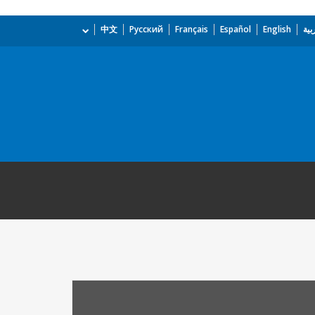
بية
English
Español
Français
Русский
中文