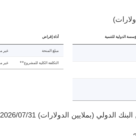
ولارات)
ؤسسة الدولية للتنمية
أداة إقراض
مبلغ المنحة
غير مت
التكلفة الكلية للمشروع**
غير مت
دولي (بملايين الدولارات) 2026/07/31