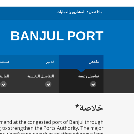
ماذا نفعل
المشاريع والعمليات
BANJUL PORT
ملخص
تدبير
مستند
تفاصيل رئيسة
التفاصيل الرئيسية
المالية
خلاصة*
emand at the congested port of Banjul through
ng to strengthen the Ports Authority. The major