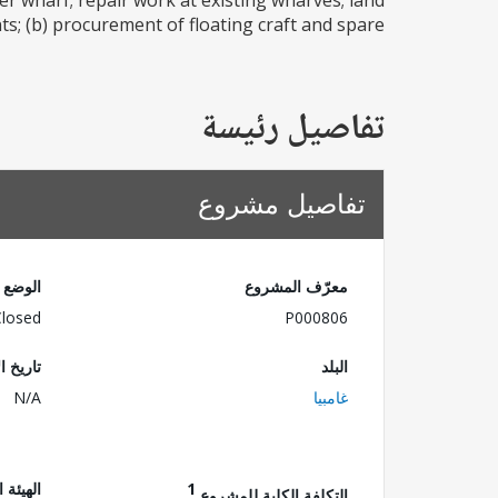
er wharf; repair work at existing wharves; land
 (b) procurement of floating craft and spare...
تفاصيل رئيسة
تفاصيل مشروع
معرّف المشروع
الوضع
Closed
P000806
البلد
تاريخ ا
غامبيا
N/A
1
الهيئة 
التكلفة الكلية للمشروع