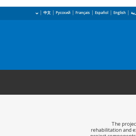
بية
English
Español
Français
Русский
中文
The projec
rehabilitation and 