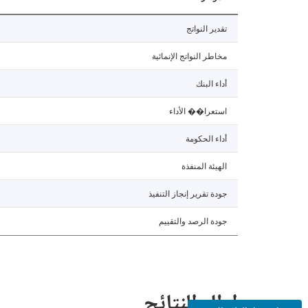
تقدير النواتج
مخاطر النواتج الإنمائية
أداء البنك
استعرا�� الأداء
أداء الحكومة
الهيئة المنفذة
جودة تقرير إنجاز التنفيذ
جودة الرصد والتقييم
إطار النتائج