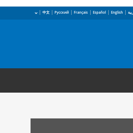
بية
English
Español
Français
Русский
中文