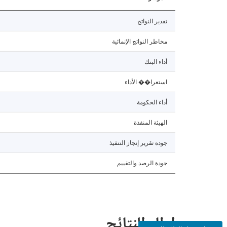
تقدير النواتج
مخاطر النواتج الإنمائية
أداء البنك
استعرا�� الأداء
أداء الحكومة
الهيئة المنفذة
جودة تقرير إنجاز التنفيذ
جودة الرصد والتقييم
إطار النتائج