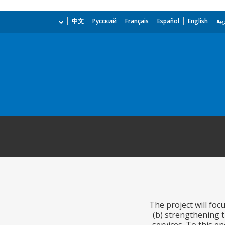
بية
English
Español
Français
Русский
中文
The project will foc
(b) strengthening t