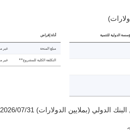
ولارات)
ؤسسة الدولية للتنمية
أداة إقراض
مبلغ المنحة
غير مت
التكلفة الكلية للمشروع**
غير مت
دولي (بملايين الدولارات) 2026/07/31