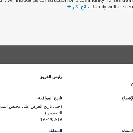
d it will include (a) construction of: 5 community nurses trai
family welfare cent
نتائج أكثر
رئيس الفريق
لإفصاح
تاريخ الموافقة
(حتى تاريخ العرض على مجلس المدي
التنفيذيين)
1974/03/19
المنفذة
المنطقة