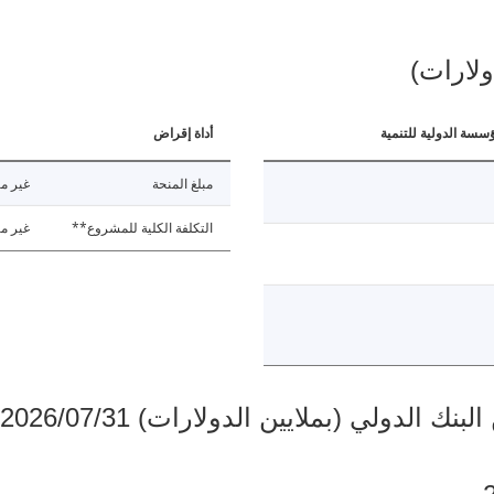
ولارات)
ؤسسة الدولية للتنمية
أداة إقراض
مبلغ المنحة
غير مت
التكلفة الكلية للمشروع**
غير مت
دولي (بملايين الدولارات) 2026/07/31