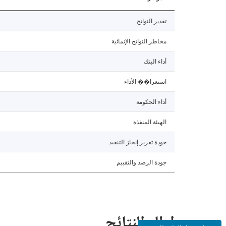
تقدير النواتج
مخاطر النواتج الإنمائية
أداء البنك
استعرا�� الأداء
أداء الحكومة
الهيئة المنفذة
جودة تقرير إنجاز التنفيذ
جودة الرصد والتقييم
إطار النتائج