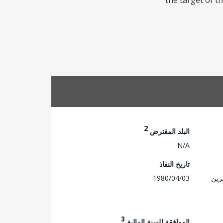
the target of t
2
البلد المقترض
N/A
تاريخ النفاذ
رين
1980/04/03
3
الموافقة للسنة المالية