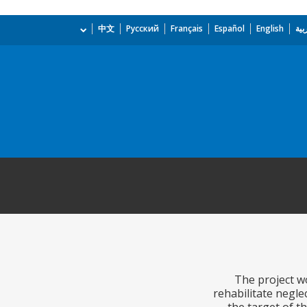
بية
English
Español
Français
Русский
中文
The project wo
rehabilitate negle