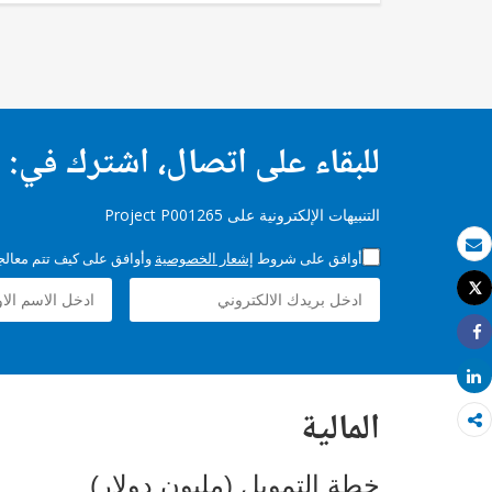
للبقاء على اتصال، اشترك في:
التنبيهات الإلكترونية على Project P001265
أوافق على شروط
إشعار الخصوصية
وأوافق على كيف تتم معالجة 
بريد الكتروني
Tweet
طباعة
Share
Share
المالية
خطة التمويل (مليون دولار)