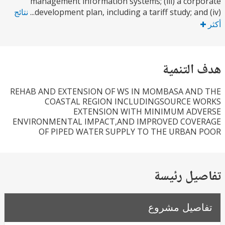
management information systems; (iii) a cor
development plan, including a tariff study; and 
نتائج
التنمية
REHAB AND EXTENSION OF WS IN MOMBASA AN
COASTAL REGION INCLUDINGSOURCE 
EXTENSION WITH MINIMUM AD
ENVIRONMENTAL IMPACT,AND IMPROVED COV
OF PIPED WATER SUPPLY TO THE URBAN
يل رئيسة
صيل مشروع