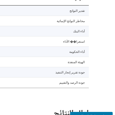
تقدير النواتج
مخاطر النواتج الإنمائية
أداء البنك
استعرا�� الأداء
أداء الحكومة
الهيئة المنفذة
جودة تقرير إنجاز التنفيذ
جودة الرصد والتقييم
إطار النتائج