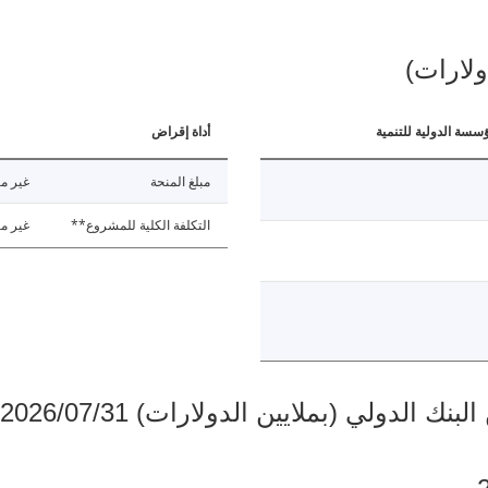
ولارات)
ؤسسة الدولية للتنمية
أداة إقراض
مبلغ المنحة
غير مت
التكلفة الكلية للمشروع**
غير مت
دولي (بملايين الدولارات) 2026/07/31