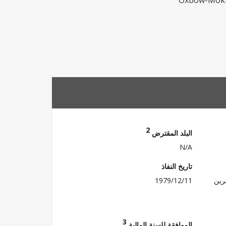
Oxbow-Mokho
2
البلد المقترض
N/A
تاريخ النفاذ
رين
1979/12/11
3
الموافقة للسنة المالية