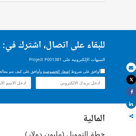
للبقاء على اتصال، اشترك في:
التنبيهات الإلكترونية على Project P001381
أوافق على شروط
إشعار الخصوصية
وأوافق على كيف تتم معالجة 
بريد الكتروني
Tweet
طباعة
Share
Share
المالية
خطة التمويل (مليون دولار)