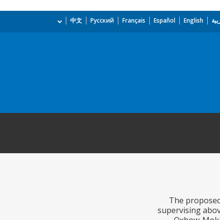
بية
English
Español
Français
Русский
中文
The proposed p
supervising above;