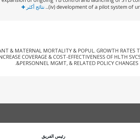
ii) expansion of ongoing TB control and launching of STD con
(iv) development of a pilot system of urba
نتائج أكثر
ANT & MATERNAL MORTALITY & POPUL. GROWTH RATES 
INCREASE COVERAGE & COST-EFFECTIVENESS OF HLTH SV
&PERSONNEL MGMT, & RELATED POLICY CHANGES I
رئيس الفريق