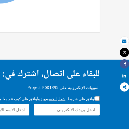
بريد الكتروني
Tweet
طباعة
Share
للبقاء على اتصال، اشترك في:
Share
التنبيهات الإلكترونية على Project P001395
أوافق على شروط
إشعار الخصوصية
وأوافق على كيف تتم معالجة 