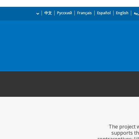
بية
English
Español
Français
Русский
中文
The project w
supports th