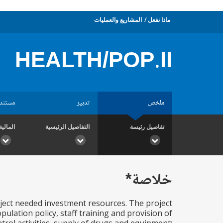
ماذا نفعل
المشاريع والعمليات
HEALTH/POP.II
ملخص
تدبير
مستند
تفاصيل رئيسة
التفاصيل الرئيسية
المالية
خلاصة*
inject needed investment resources. The project
ulation policy, staff training and provision of