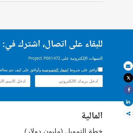
للبقاء على اتصال، اشترك في:
التنبيهات الإلكترونية على Project P001472
أوافق على شروط
إشعار الخصوصية
وأوافق على كيف تتم معالجة 
بريد الكتروني
Tweet
طباعة
Share
Share
المالية
خطة التمويل (مليون دولار)