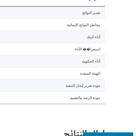
تقدير النواتج
مخاطر النواتج الإنمائية
أداء البنك
استعرا�� الأداء
أداء الحكومة
الهيئة المنفذة
جودة تقرير إنجاز التنفيذ
جودة الرصد والتقييم
إطار النتائج