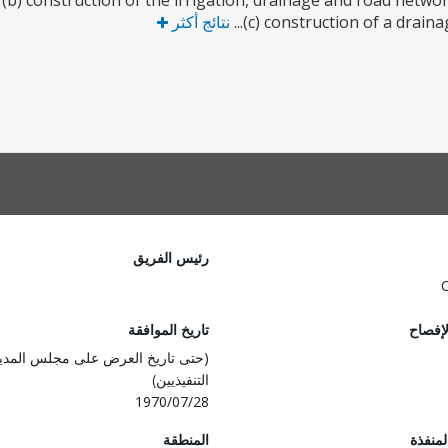
; (b) construction of the irrigation, drainage and road netw
(c) construction of a drain
نتائج أكثر
رئيس الفريق
لإفصاح
تاريخ الموافقة
(حتى تاريخ العرض على مجلس المدي
التنفيذيين)
1970/07/28
المنفذة
المنطقة