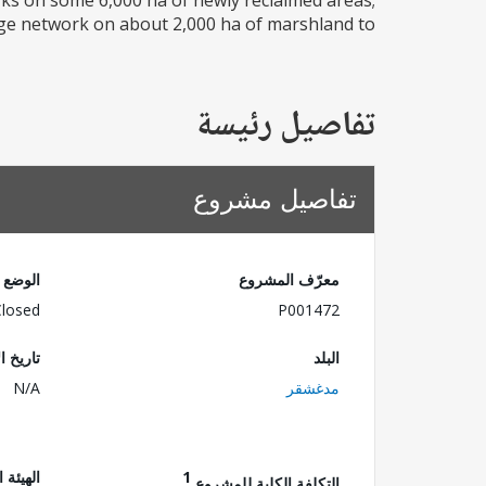
orks on some 6,000 ha of newly reclaimed areas;
age network on about 2,000 ha of marshland to...
تفاصيل رئيسة
تفاصيل مشروع
معرّف المشروع
الوضع
Closed
P001472
البلد
تاريخ ا
مدغشقر
N/A
1
الهيئة 
التكلفة الكلية للمشروع