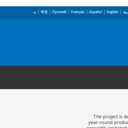
بية
English
Español
Français
Русский
中文
The project is d
year-round product