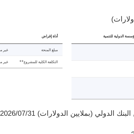
ولارات)
ؤسسة الدولية للتنمية
أداة إقراض
مبلغ المنحة
غير مت
التكلفة الكلية للمشروع**
غير مت
دولي (بملايين الدولارات) 2026/07/31