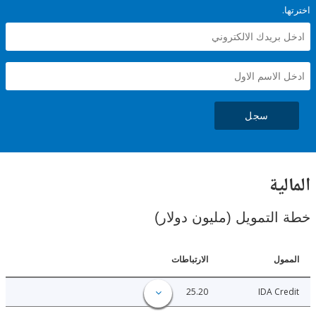
سجل
ية
لتمويل (مليون دولار)
ل
الارتباطات
25.20
IDA C