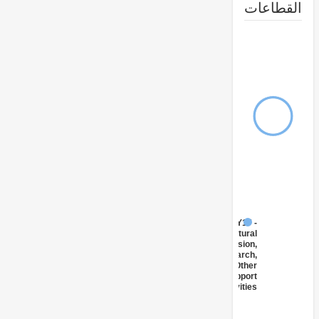
طاعات
FY17 -
Agricultural
Extension,
Research,
and Other
Support
Activities