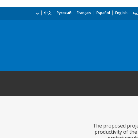
بية
English
Español
Français
Русский
中文
The proposed project
productivity of the