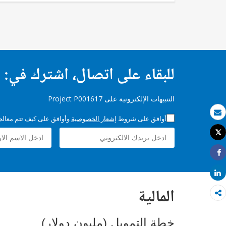
للبقاء على اتصال، اشترك في:
التنبيهات الإلكترونية على Project P001617
أوافق على شروط
إشعار الخصوصية
وأوافق على كيف تتم معالجة 
بريد الكتروني
Tweet
طباعة
Share
Share
المالية
خطة التمويل (مليون دولار)