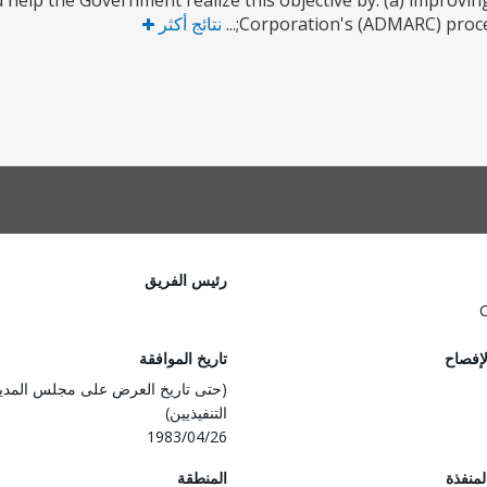
d help the Government realize this objective by: (a) improv
Corporation's (ADMARC) procedur
نتائج أكثر
رئيس الفريق
لإفصاح
تاريخ الموافقة
(حتى تاريخ العرض على مجلس المدي
التنفيذيين)
1983/04/26
المنفذة
المنطقة