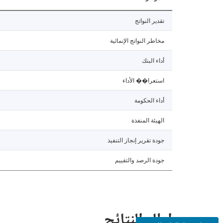
تقدير النواتج
مخاطر النواتج الإنمائية
أداء البنك
استعرا�� الأداء
أداء الحكومة
الهيئة المنفذة
جودة تقرير إنجاز التنفيذ
جودة الرصد والتقييم
إطار النتائج