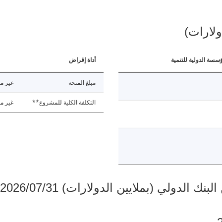
ولارات)
ؤسسة الدولية للتنمية
أداة إقراض
مبلغ المنحة
غير مت
التكلفة الكلية للمشروع**
غير مت
دولي (بملايين الدولارات) 2026/07/31