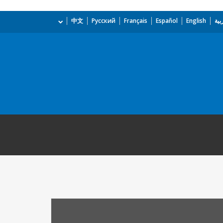
بية
English
Español
Français
Русский
中文