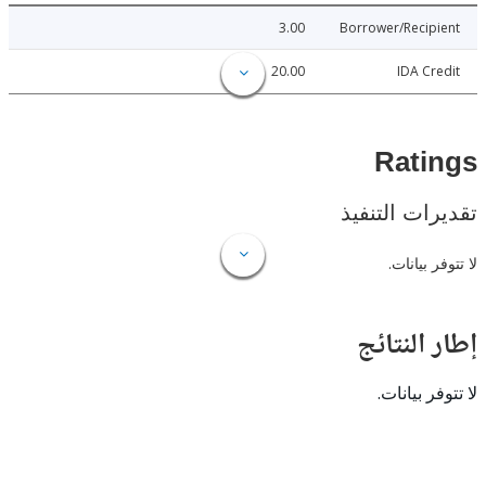
3.00
Borrower/Reci
20.00
IDA C
Rat
ات التنفيذ
 بيانات.
النتائج
 بيانات.