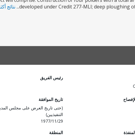
ect will comprise: Construction of four polders with a total
developed under Credit 277-MLI; deep ploughing of t
نتائج أكث
رئيس الفريق
لإفصاح
تاريخ الموافقة
(حتى تاريخ العرض على مجلس المدي
التنفيذيين)
1977/11/29
المنفذة
المنطقة