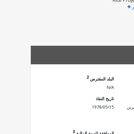
Rice Proj
ر
2
البلد المقترض
N/A
تاريخ النفاذ
رين
1978/05/15
3
الموافقة للسنة المالية