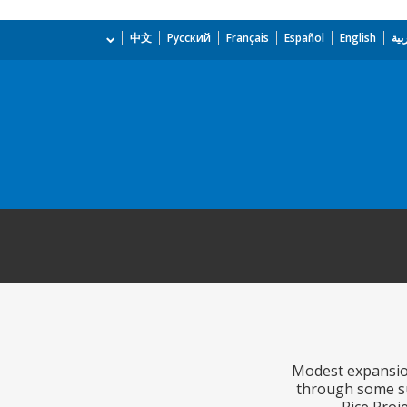
بية
English
Español
Français
Русский
中文
Modest expansion
through some su