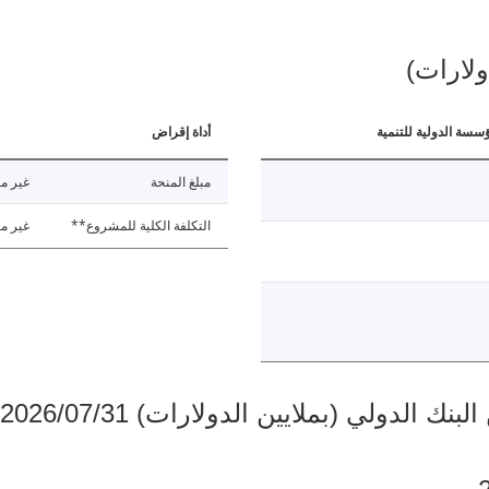
ولارات)
ؤسسة الدولية للتنمية
أداة إقراض
مبلغ المنحة
غير مت
التكلفة الكلية للمشروع**
غير مت
دولي (بملايين الدولارات) 2026/07/31