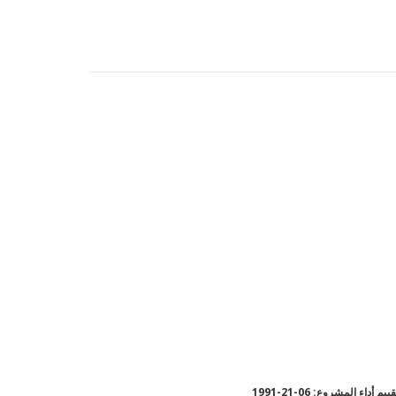
يم أداء المشروع: 06-21-1991