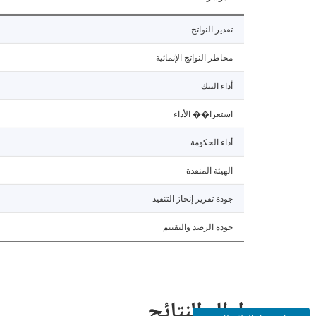
تقدير النواتج
مخاطر النواتج الإنمائية
أداء البنك
استعرا�� الأداء
أداء الحكومة
الهيئة المنفذة
جودة تقرير إنجاز التنفيذ
جودة الرصد والتقييم
إطار النتائج