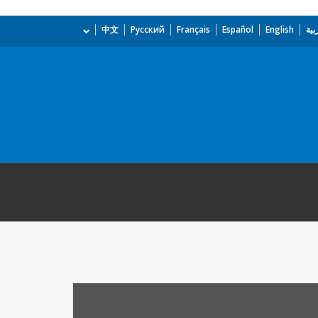
بية
English
Español
Français
Русский
中文