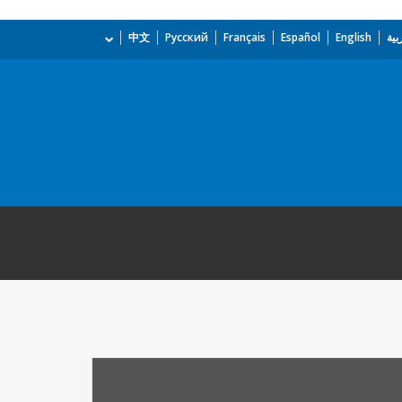
بية
English
Español
Français
Русский
中文