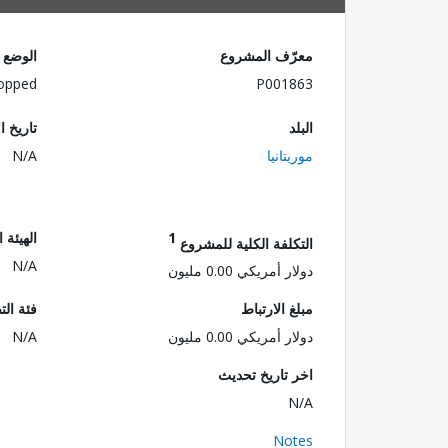
معرّف المشروع
الوضع
opped
P001863
البلد
تاريخ ا
موريتانيا
N/A
1
الهيئة 
التكلفة الكلية للمشروع
N/A
دولار أمريكي 0.00 مليون
مبلغ الارتباط
فئة الت
دولار أمريكي 0.00 مليون
N/A
اخر تاريخ تحديث
N/A
Notes