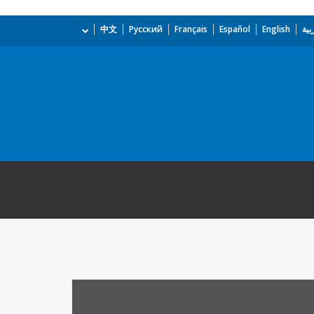
بية
English
Español
Français
Русский
中文