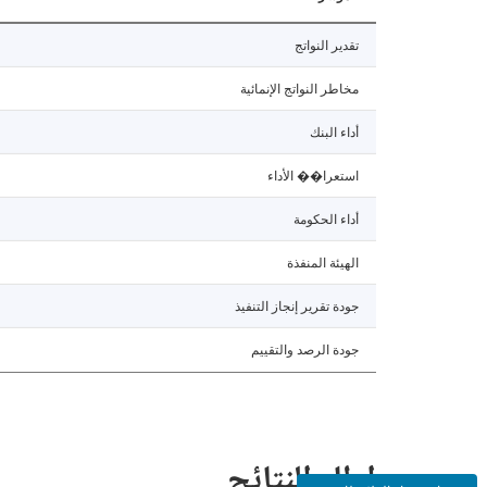
تقدير النواتج
مخاطر النواتج الإنمائية
أداء البنك
استعرا�� الأداء
أداء الحكومة
الهيئة المنفذة
جودة تقرير إنجاز التنفيذ
جودة الرصد والتقييم
إطار النتائج