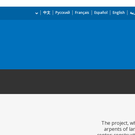
بية
English
Español
Français
Русский
中文
The project, w
arpents of la