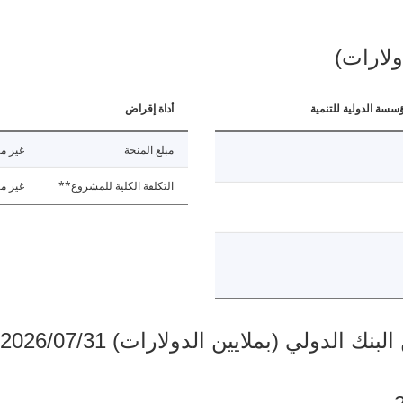
ولارات)
ؤسسة الدولية للتنمية
أداة إقراض
مبلغ المنحة
غير مت
التكلفة الكلية للمشروع**
غير مت
دولي (بملايين الدولارات) 2026/07/31