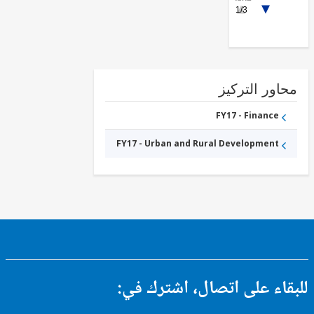
Drainage
1/3
FY17 -
Central
Government
(Central
Agencies
)
الزراعية
الصناعات
ور التركيز
FY17 - Finance
FY17 - Urban and Rural Development
ء على اتصال، اشترك في: