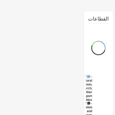
طاعات
FY17 -
Agricultural
Extension,
Research,
and Other
Support
Activities
FY17 -
Irrigation
and