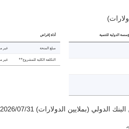
ولارات)
ؤسسة الدولية للتنمية
أداة إقراض
مبلغ المنحة
غير مت
التكلفة الكلية للمشروع**
غير مت
دولي (بملايين الدولارات) 2026/07/31