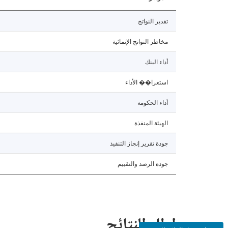
تقدير النواتج
مخاطر النواتج الإنمائية
أداء البنك
استعرا�� الأداء
أداء الحكومة
الهيئة المنفذة
جودة تقرير إنجاز التنفيذ
جودة الرصد والتقييم
إطار النتائج