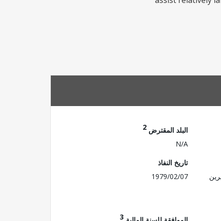
assist relatively
2
البلد المقترض
N/A
تاريخ النفاذ
رين
1979/02/07
3
الموافقة للسنة المالية