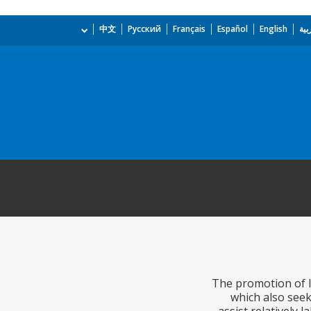
بية
English
Español
Français
Русский
中文
The promotion of la
which also seeks