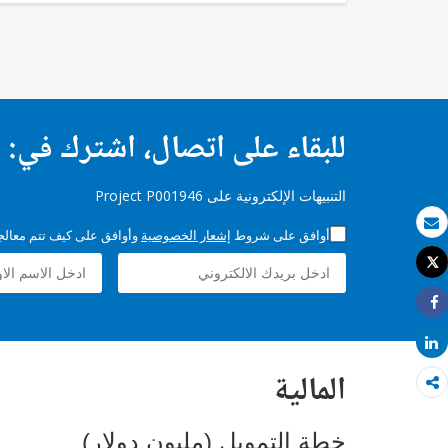
للبقاء على اتصال، اشترك في:
التنبيهات الإلكترونية على Project P001946
أوافق على شروط
إشعار الخصوصية
وأوافق على كيف تتم معالجة 
بريد الكتروني
Tweet
طباعة
Share
Share
المالية
خطة التمويل (مليون دولار)