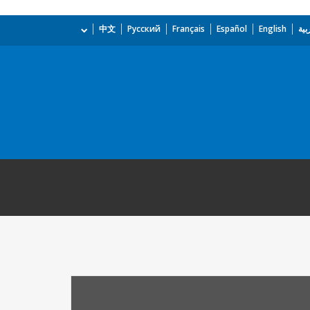
بية
English
Español
Français
Русский
中文