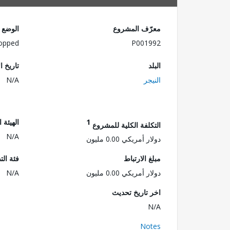
معرّف المشروع
الوضع
opped
P001992
البلد
تاريخ ا
النيجر
N/A
1
الهيئة 
التكلفة الكلية للمشروع
N/A
دولار أمريكي 0.00 مليون
مبلغ الارتباط
فئة الت
دولار أمريكي 0.00 مليون
N/A
اخر تاريخ تحديث
N/A
Notes