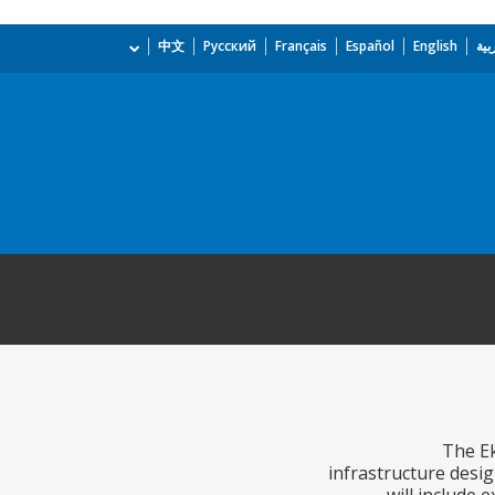
بية
English
Español
Français
Русский
中文
The Ek
infrastructure desig