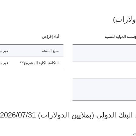
ولارات)
ؤسسة الدولية للتنمية
أداة إقراض
مبلغ المنحة
غير مت
التكلفة الكلية للمشروع**
غير مت
دولي (بملايين الدولارات) 2026/07/31