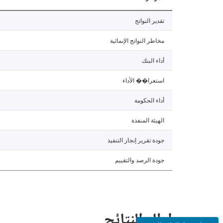
تقدير النواتج
مخاطر النواتج الإنمائية
أداء البنك
استعرا�� الأداء
أداء الحكومة
الهيئة المنفذة
جودة تقرير إنجاز التنفيذ
جودة الرصد والتقييم
إطار النتائج