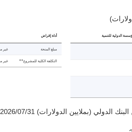
ولارات)
ؤسسة الدولية للتنمية
أداة إقراض
مبلغ المنحة
غير مت
التكلفة الكلية للمشروع**
غير مت
دولي (بملايين الدولارات) 2026/07/31