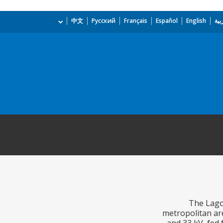
بية
English
Español
Français
Русский
中文
The Lagos
metropolitan ar