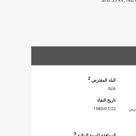
and 33 kV, fed 
2
البلد المقترض
N/A
تاريخ النفاذ
رين
1980/07/22
3
الموافقة للسنة المالية