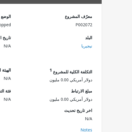
معرّف المشروع
الوضع
opped
P002072
البلد
تاريخ ا
نيجيريا
N/A
1
الهيئة 
التكلفة الكلية للمشروع
N/A
دولار أمريكي 0.00 مليون
مبلغ الارتباط
فئة الت
دولار أمريكي 0.00 مليون
N/A
اخر تاريخ تحديث
N/A
Notes