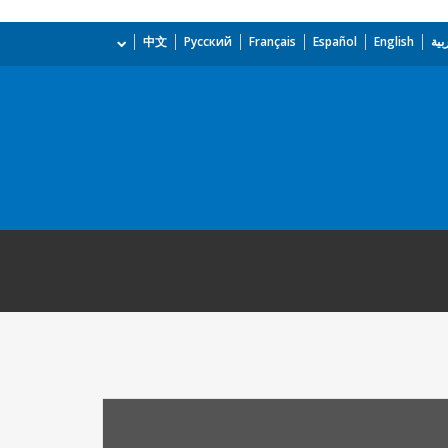
بية
English
Español
Français
Русский
中文