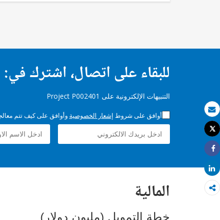
للبقاء على اتصال، اشترك في:
التنبيهات الإلكترونية على Project P002401
أوافق على شروط
إشعار الخصوصية
وأوافق على كيف تتم معالجة 
بريد الكتروني
Tweet
طباعة
Share
Share
المالية
خطة التمويل (مليون دولار)