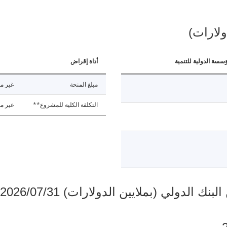
ولارات)
ؤسسة الدولية للتنمية
أداة إقراض
مبلغ المنحة
غير مت
التكلفة الكلية للمشروع**
غير مت
دولي (بملايين الدولارات) 2026/07/31