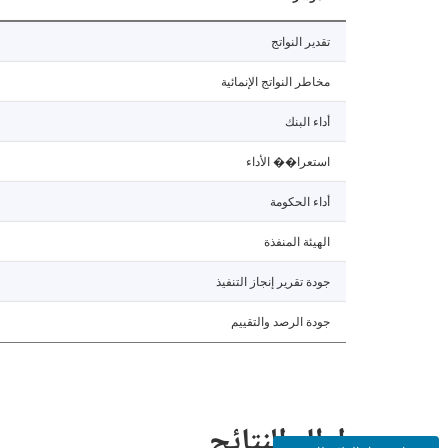
تقدير النواتج
مخاطر النواتج الإنمائية
أداء البنك
استعرا�� الأداء
أداء الحكومة
الهيئة المنفذة
جودة تقرير إنجاز التنفيذ
جودة الرصد والتقييم
إطار النتائج