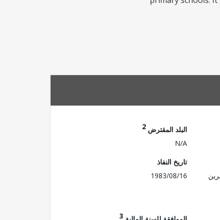
primary schools. It
2
البلد المقترض
N/A
تاريخ النفاذ
رين
1983/08/16
3
الموافقة للسنة المالية