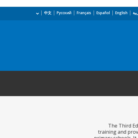
بية
English
Español
Français
Русский
中文
The Third Ed
training and prov