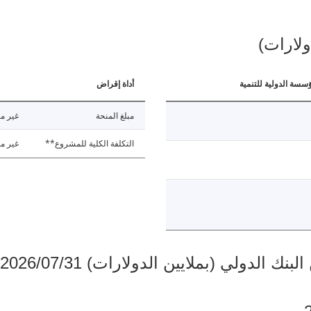
ولارات)
ؤسسة الدولية للتنمية
أداة إقراض
مبلغ المنحة
غير مت
التكلفة الكلية للمشروع**
غير مت
دولي (بملايين الدولارات) 2026/07/31