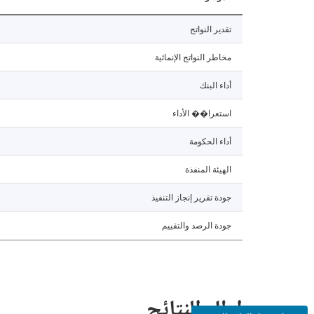
تقدير النواتج
مخاطر النواتج الإنمائية
أداء البنك
استعرا�� الأداء
أداء الحكومة
الهيئة المنفذة
جودة تقرير إنجاز التنفيذ
جودة الرصد والتقييم
إطار النتائج