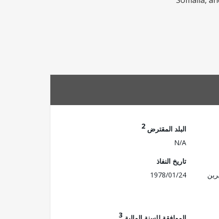
Somalia, an
2
البلد المقترض
N/A
تاريخ النفاذ
رين
1978/01/24
3
الموافقة للسنة المالية