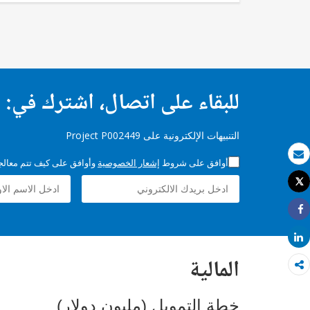
للبقاء على اتصال، اشترك في:
التنبيهات الإلكترونية على Project P002449
أوافق على شروط
إشعار الخصوصية
وأوافق على كيف تتم معالجة 
بريد الكتروني
Tweet
طباعة
Share
Share
المالية
خطة التمويل (مليون دولار)