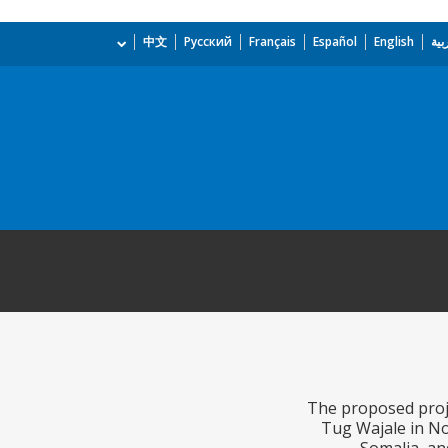
بية
English
Español
Français
Русский
中文
The proposed proje
Tug Wajale in No