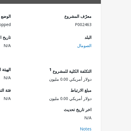
معرّف المشروع
الوضع
opped
P002463
البلد
تاريخ ا
الصومال
N/A
1
الهيئة 
التكلفة الكلية للمشروع
N/A
دولار أمريكي 0.00 مليون
مبلغ الارتباط
فئة الت
دولار أمريكي 0.00 مليون
N/A
اخر تاريخ تحديث
N/A
Notes