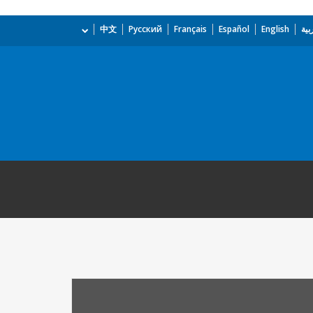
بية
English
Español
Français
Русский
中文