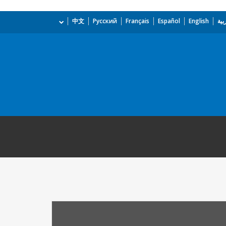
بية
English
Español
Français
Русский
中文