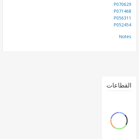
P070
P071
P056
P052
No
طاعات