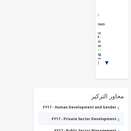
FY17 -
Central
Government
(Central
Agencies
)
FY17 -
Other
Education
FY17 -
Banking
Institutions
FY17 -
1/2
Health
FY17 -
Ports/Waterways
ور التركيز
FY17 - Human Development and Gender
FY17 - Private Sector Development
FY17 - Public Sector Management