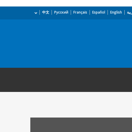
بية
English
Español
Français
Русский
中文