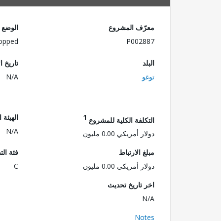
معرّف المشروع
الوضع
opped
P002887
البلد
تاريخ ا
توغو
N/A
1
الهيئة 
التكلفة الكلية للمشروع
N/A
دولار أمريكي 0.00 مليون
مبلغ الارتباط
فئة الت
دولار أمريكي 0.00 مليون
C
اخر تاريخ تحديث
N/A
Notes