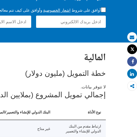
أوافق على شروط
إشعار الخصوصية
وأوافق على كيف تتم معالجة 
بريد الكتروني
Tweet
المالية
طباعة
Share
خطة التمويل (مليون دولار)
Share
لا تتوفر بيانات.
إجمالي تمويل المشروع (بملايين الد
نوع الأداة
البنك الدولي للإنشاء والتعمير/الم
ارتباط مقدم من البنك
غير متاح
الدولي للإنشاء والتعمير