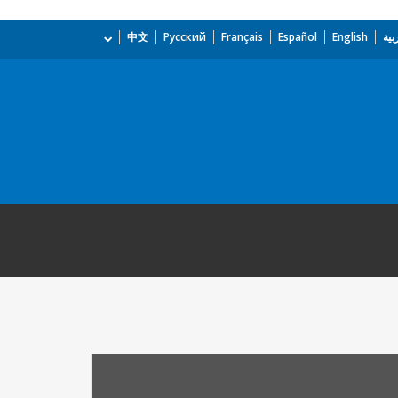
بية
English
Español
Français
Русский
中文