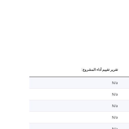
تقرير تقييم أداء المشروع:
N/a
N/a
N/a
N/a
N/a