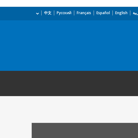
بية
English
Español
Français
Русский
中文