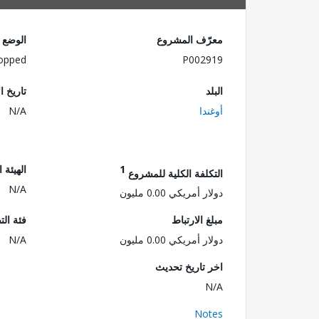
معرّف المشروع
الوضع
opped
P002919
البلد
تاريخ ا
أوغندا
N/A
1
الهيئة 
التكلفة الكلية للمشروع
N/A
دولار أمريكي 0.00 مليون
مبلغ الارتباط
فئة الت
دولار أمريكي 0.00 مليون
N/A
اخر تاريخ تحديث
N/A
Notes