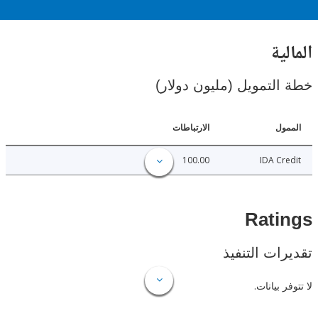
ية
لتمويل (مليون دولار)
ل
الارتباطات
100.00
IDA C
Rat
ات التنفيذ
 بيانات.