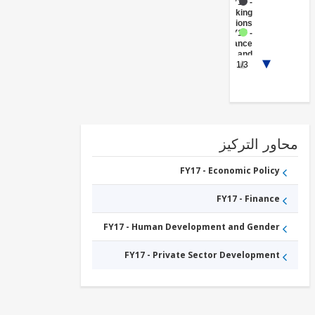
FY17 -
Banking
Institutions
FY17 -
Insurance
and
1/3
Pension
FY17 -
Capital
Markets
FY17 -
Other
Non-
bank
ور التركيز
Financial
Institutions
FY17 - Economic Policy
FY17 - Finance
FY17 - Human Development and Gender
FY17 - Private Sector Development