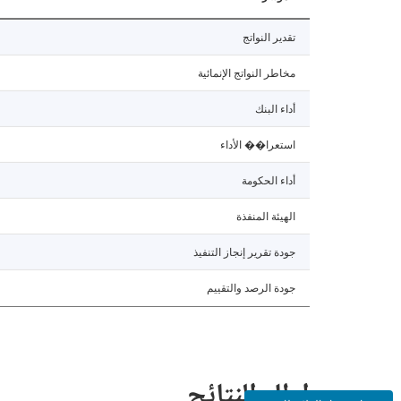
تقدير النواتج
مخاطر النواتج الإنمائية
أداء البنك
استعرا�� الأداء
أداء الحكومة
الهيئة المنفذة
جودة تقرير إنجاز التنفيذ
جودة الرصد والتقييم
إطار النتائج