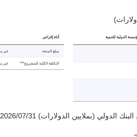
ولارات)
ؤسسة الدولية للتنمية
أداة إقراض
مبلغ المنحة
غير مت
التكلفة الكلية للمشروع**
غير مت
دولي (بملايين الدولارات) 2026/07/31