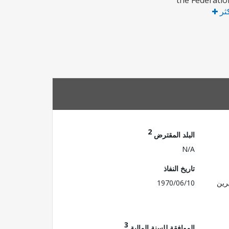
the Federatio
كثر
2
البلد المقترض
N/A
تاريخ النفاذ
رين
1970/06/10
3
الموافقة للسنة المالية