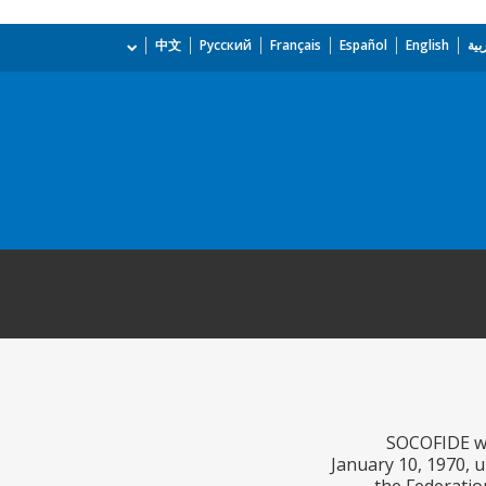
بية
English
Español
Français
Русский
中文
SOCOFIDE was
January 10, 1970, 