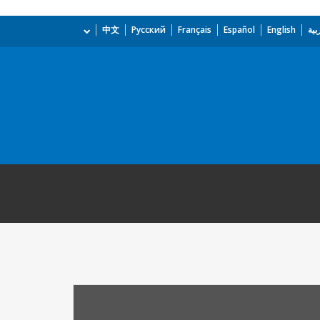
بية
English
Español
Français
Русский
中文