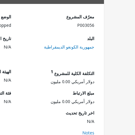
معرّف المشروع
الوضع
opped
P003056
البلد
تاريخ ا
جمهورية الكونغو الديمقراطية
N/A
1
الهيئة 
التكلفة الكلية للمشروع
N/A
دولار أمريكي 0.00 مليون
مبلغ الارتباط
فئة الت
دولار أمريكي 0.00 مليون
N/A
اخر تاريخ تحديث
N/A
Notes