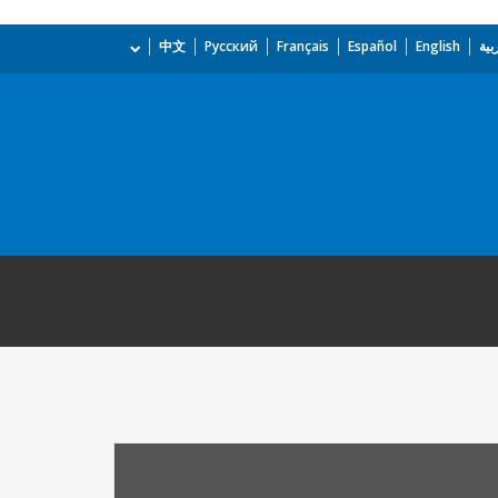
بية
English
Español
Français
Русский
中文