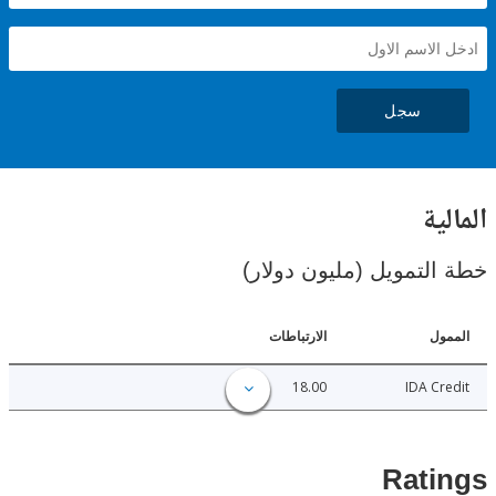
سجل
ية
لتمويل (مليون دولار)
ل
الارتباطات
18.00
IDA C
Rat