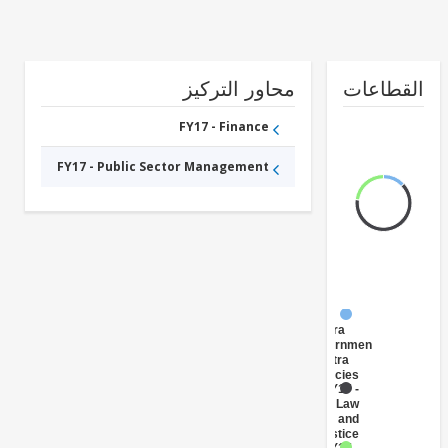
طاعات
محاور التركيز
FY17 - Finance
FY17 - Public Sector Management
FY17 -
Central
Government
(Central
Agencies
)
FY17 -
Law
and
Justice