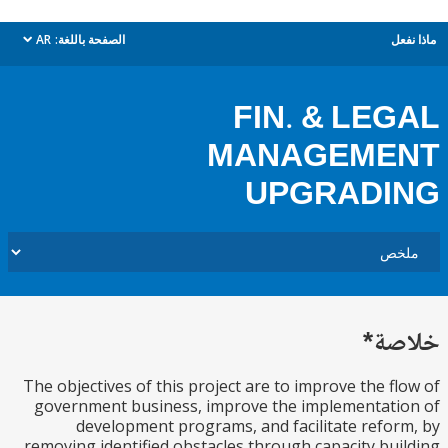
ل
الصفحة باللغة:
AR
dropdown
FIN. & LE
MANAGEME
UPGRADI
ة*
The objectives of this project are to improve the f
government business, improve the implementat
development programs, and facilitate refo
removing identified obstacles through capacity bu