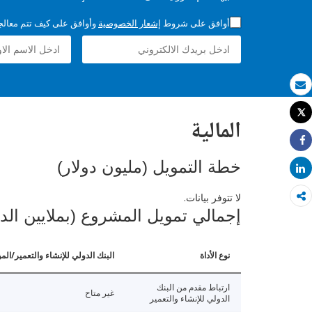
أوافق على شروط
إشعار الخصوصية
وأوافق على كيف تتم معالجة 
بريد الكتروني
Tweet
المالية
طباعة
Share
خطة التمويل (مليون دولار)
Share
لا تتوفر بيانات.
إجمالي تمويل المشروع (بملايين الد
نوع الأداة
البنك الدولي للإنشاء والتعمير/الم
ارتباط مقدم من البنك
غير متاح
الدولي للإنشاء والتعمير