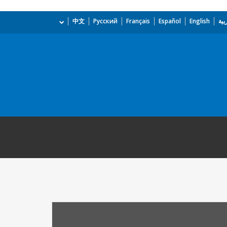
بية
English
Español
Français
Русский
中文