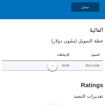
سجل
ية
لتمويل (مليون دولار)
ل
الارتباطات
60.00
IDA C
Rat
ات التنفيذ