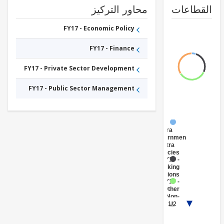
طاعات
محاور التركيز
FY17 - Economic Policy
FY17 - Finance
FY17 - Private Sector Development
FY17 - Public Sector Management
FY17 -
Central
Government
(Central
Agencies
)
FY17 -
Banking
Institutions
FY17 -
Other
Non-
1/2
bank
Financial
Institutions